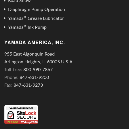
Road Show
Diaphragm Pump Operation
®
Yamada
Grease Lubricator
®
Yamada
Ink Pump
YAMADA AMERICA, INC.
955 East Algonquin Road
Arlington Heights, IL 60005 U.S.A.
Toll-free:
800-990-7867
Phone:
847-631-9200
Fax:
847-631-9273