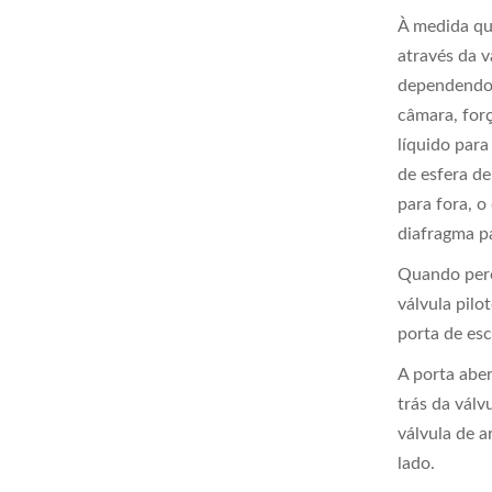
À medida qu
através da v
dependendo 
câmara, forç
líquido para
de esfera d
para fora, 
diafragma p
Quando perc
válvula pil
porta de es
A porta abe
trás da vál
válvula de 
lado.