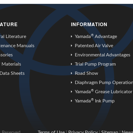
RATURE
INFORMATION
®
al Literature
Yamada
Advantage
tenance Manuals
Patented Air Valve
sories
Environmental Advantages
f Materials
Trial Pump Program
Data Sheets
Road Show
Diaphragm Pump Operatio
®
Yamada
Grease Lubricator
®
Yamada
Ink Pump
s Reserved.
Terms of Use
|
Privacy Policy
|
Sitemap
|
New