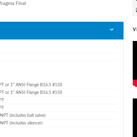
ragma Final
V
PT or 1" ANSI Flange B16.5 #150
PT or 1" ANSI Flange B16.5 #150
PT
PT
NPT (includes ball valve)
NPT (includes silencer)