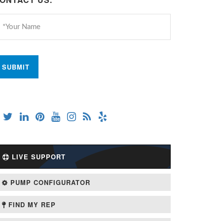
Net Weight: 4
: 31.4 lbs.
Shipping Weight: 33.7 lbs.
Shipping Weig
LIVE SUPPORT
PUMP CONFIGURATOR
FIND MY REP