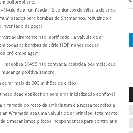
em polipropileno.
bs. (9.5 kg)
Net Weight: 26.4 lbs. (12.0 kg)
Shipping Weight
25.9 lbs.
Shipping Weight: 31.4 lbs.
válvula de ar unificada - 2 conjuntos de válvula de ar de
mum usados para bombas de 6 tamanhos, reduzindo a
o inventário de peças
r verdadeiramente não lubrificada - a válvula de ar
em todas as bombas da série NDP nunca requer
o ou pré-embalagem
g - manobra 304SS não centrada, assistida por mola, que
 mudança positiva sempre
 durar mais de 300 milhões de ciclos
g head dead application para uma inicialização confiável
a a Yamada do resto da embalagem é a nossa tecnologia
e ar. A Yamada usa uma válvula de ar principal totalmente
cada e mecanismos pilotos independentes para controlar a