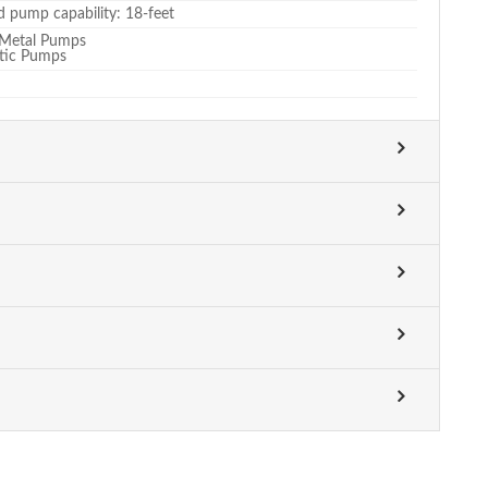
d pump capability: 18-feet
 Metal Pumps
astic Pumps
d