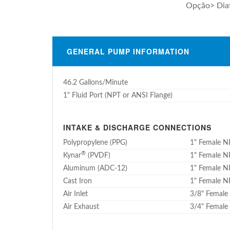
Opção> Diaf
GENERAL PUMP INFORMATION
46.2
Gallons/Minute
1" Fluid Port (NPT or ANSI Flange)
INTAKE & DISCHARGE CONNECTIONS
Polypropylene (PPG)
1" Female N
®
Kynar
(PVDF)
1" Female N
Aluminum (ADC-12)
1" Female N
Cast Iron
1" Female N
Air Inlet
3/8" Female 
Air Exhaust
3/4" Female 