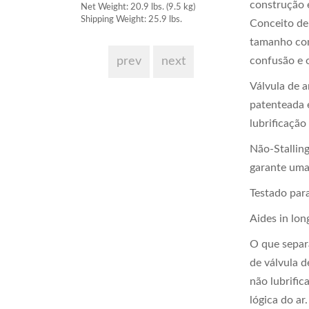
construção 
Net Weight: 20.9 lbs. (9.5 kg)
Net Weight: 20.9 l
Shipping Weight: 25.9 lbs.
Shipping Weight: 
Conceito de 
tamanho co
confusão e 
prev
next
Válvula de a
patenteada 
lubrificaçã
Não-Stallin
garante uma
Testado para
Aides in lon
O que separ
de válvula d
não lubrifi
lógica do ar.