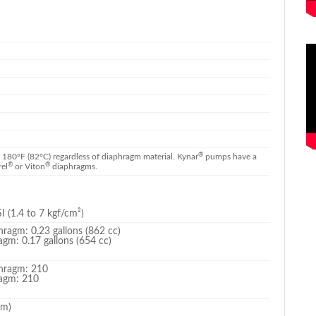
®
80°F (82°C) regardless of diaphragm material. Kynar
pumps have a
®
®
el
or Viton
diaphragms.
I (1.4 to 7 kgf/cm²)
ragm: 0.23 gallons (862 cc)
gm: 0.17 gallons (654 cc)
hragm: 210
agm: 210
mm)