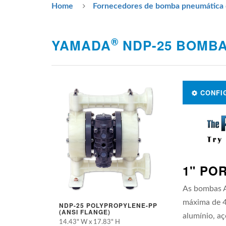
Home
Fornecedores de bomba pneumática 
®
YAMADA
NDP-25 BOMBA
CONFI
1" PO
As bombas 
máxima de 4
NDP-25 POLYPROPYLENE-PP
NDP-25 POLY
(ANSI FLANGE)
(NPT)
alumínio, aç
14.43" W x 17.83" H
14.47" W x 16.9