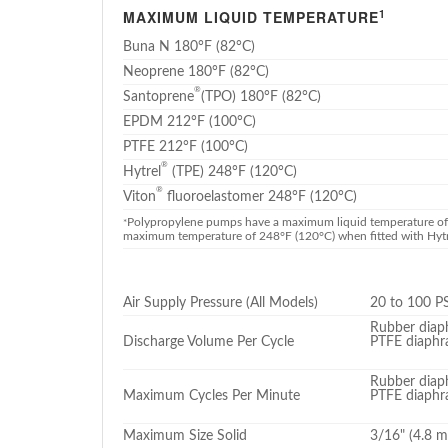
1
MAXIMUM LIQUID TEMPERATURE
Buna N 180°F (82°C)
Neoprene 180°F (82°C)
®
Santoprene
(TPO) 180°F (82°C)
EPDM 212°F (100°C)
PTFE 212°F (100°C)
®
Hytrel
(TPE) 248°F (120°C)
®
Viton
fluoroelastomer 248°F (120°C)
Polypropylene pumps have a maximum liquid temperature of 1
*
maximum temperature of 248°F (120°C) when fitted with Hytr
Air Supply Pressure (All Models)
20 to 100 PS
Rubber diaph
Discharge Volume Per Cycle
PTFE diaphra
Rubber diap
Maximum Cycles Per Minute
PTFE diaphr
Maximum Size Solid
3/16" (4.8 