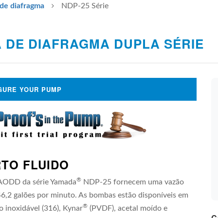
de diafragma
NDP-25 Série
 DE DIAFRAGMA DUPLA SÉRIE
GURE YOUR PUMP
RTO FLUIDO
®
AODD da série Yamada
NDP-25 fornecem uma vazão
6,2 galões por minuto. As bombas estão disponíveis em
PROPYLENE-PP
NDP-25 KYNAR-PP (ANSI
NDP-25 KYNA
FLANGE)
®
o inoxidável (316), Kynar
(PVDF), acetal moído e
14.41" W x 16
0" H
14.43" W x 17.30" H
C
Net Weight: 26.