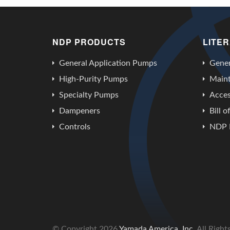
NDP PRODUCTS
LITE
General Application Pumps
Gener
High-Purity Pumps
Main
Specialty Pumps
Acces
Dampeners
Bill o
Controls
NDP 
© Copyright
2026
Yamada America, Inc.
All Right