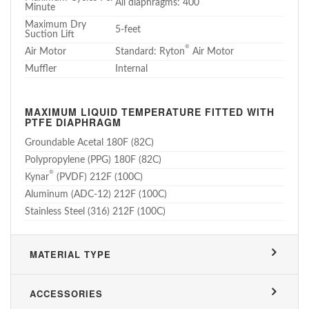
All diaphragms: 400
Minute
Maximum Dry
5-feet
Suction Lift
®
Air Motor
Standard: Ryton
Air Motor
Muffler
Internal
MAXIMUM LIQUID TEMPERATURE FITTED WITH
PTFE DIAPHRAGM
Groundable Acetal 180F (82C)
Polypropylene (PPG) 180F (82C)
®
Kynar
(PVDF) 212F (100C)
Aluminum (ADC-12) 212F (100C)
Stainless Steel (316) 212F (100C)
MATERIAL TYPE
ACCESSORIES