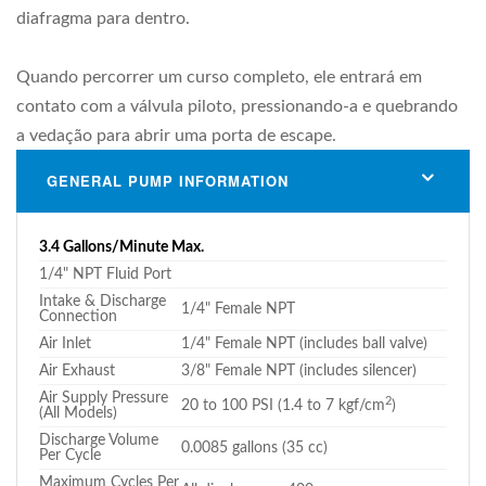
diafragma para dentro.
Quando percorrer um curso completo, ele entrará em
contato com a válvula piloto, pressionando-a e quebrando
a vedação para abrir uma porta de escape.
GENERAL PUMP INFORMATION
3.4 Gallons/Minute Max.
1/4" NPT Fluid Port
Intake & Discharge
1/4" Female NPT
Connection
Air Inlet
1/4" Female NPT (includes ball valve)
Air Exhaust
3/8" Female NPT (includes silencer)
Air Supply Pressure
2
20 to 100 PSI (1.4 to 7 kgf/cm
)
(All Models)
Discharge Volume
0.0085 gallons (35 cc)
Per Cycle
Maximum Cycles Per