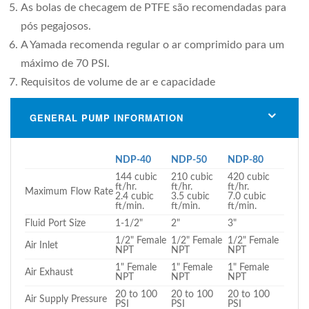
As bolas de checagem de PTFE são recomendadas para
pós pegajosos.
A Yamada recomenda regular o ar comprimido para um
máximo de 70 PSI.
Requisitos de volume de ar e capacidade
GENERAL PUMP INFORMATION
NDP-40
NDP-50
NDP-80
144 cubic
210 cubic
420 cubic
ft/hr.
ft/hr.
ft/hr.
Maximum Flow Rate
2.4 cubic
3.5 cubic
7.0 cubic
ft/min.
ft/min.
ft/min.
Fluid Port Size
1-1/2"
2"
3"
1/2" Female
1/2" Female
1/2" Female
Air Inlet
NPT
NPT
NPT
1" Female
1" Female
1" Female
Air Exhaust
NPT
NPT
NPT
20 to 100
20 to 100
20 to 100
Air Supply Pressure
PSI
PSI
PSI