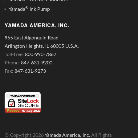
®
Yamada
Ink Pump
YAMADA AMERICA, INC.
955 East Algonquin Road
Arlington Heights, IL 60005 U.S.A.
Toll-free:
800-990-7867
Phone:
847-631-9200
Fax:
847-631-9273
© Copyright
2026
Yamada America, Inc.
All Rights